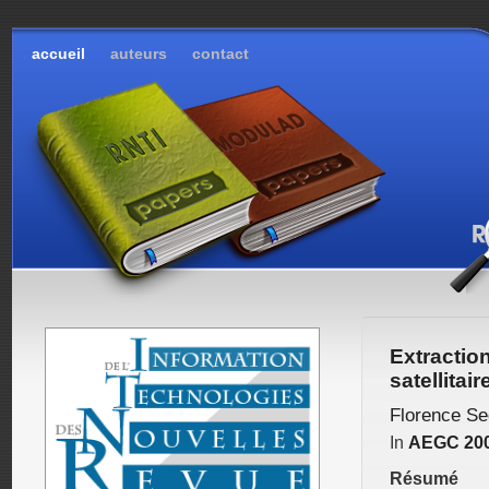
accueil
auteurs
contact
Extractio
satellitai
Florence S
In
AEGC 20
Résumé