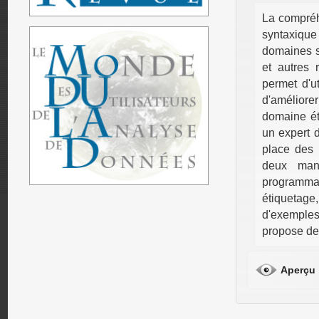
La compréh
syntaxique
domaines sp
et autres 
permet d'ut
d'améliore
domaine étu
un expert 
place des 
deux mani
programma
étiquetage
d'exemples
propose de 
Aperçu