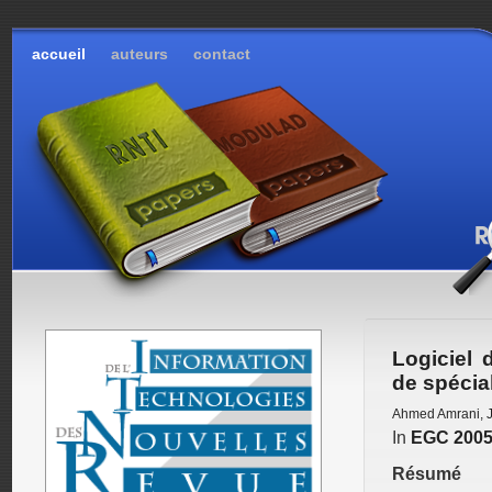
accueil
auteurs
contact
Logiciel 
de spécial
Ahmed Amrani
,
In
EGC 200
Résumé