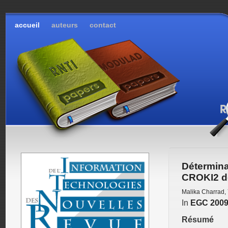
accueil
auteurs
contact
Détermin
CROKI2 de
Malika Charrad
,
In
EGC 200
Résumé