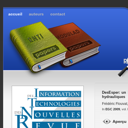
accueil
auteurs
contact
DesEsper: un l
hydrauliques
Frédéric Flouvat
In
EGC 2009
, vol
Aperçu