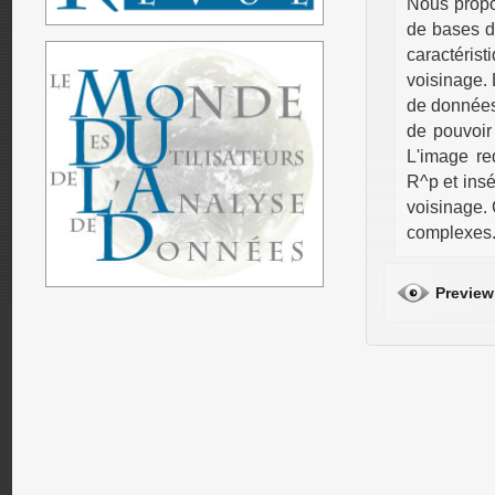
Nous propo
de bases d
caractéri
voisinage. 
de données,
de pouvoir
L'image re
R^p et insé
voisinage. 
complexes
Preview