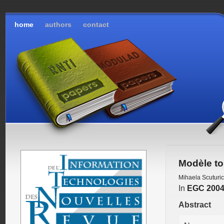
home
authors
contact
Modèle to
Mihaela Scuturic
In
EGC 200
Abstract