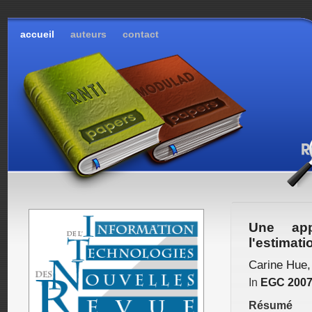
accueil
auteurs
contact
Une app
l'estimati
Carine Hue
In
EGC 200
Résumé