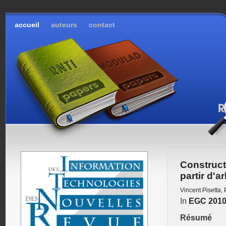
accueil
auteurs
contact
Construc
partir d'a
Vincent Pisetta
,
In
EGC 201
Résumé