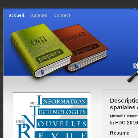
accueil
auteurs
contact
Descript
spatiales 
Michaël Clémen
In
FDC 2016
Résumé