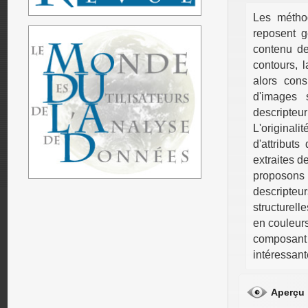
Les méthod
reposent g
contenu des
contours, l
alors con
d'images 
descripteu
L'original
d'attributs
extraites d
proposons
descripte
structurell
en couleurs
composant
intéressant
Aperçu