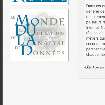
Dans cet a
générer deu
recrutemen
plusieurs r
Internet. N
réalisation
métiers qui
seconde me
perspectiv
chaque mét
Aperçu