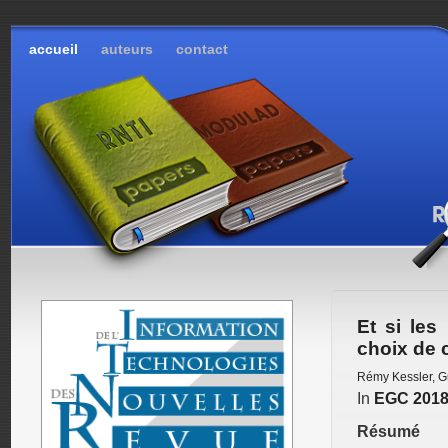
accueil
auteurs
contact
Et si le
choix de 
Rémy Kessler
,
G
In
EGC 201
Résumé