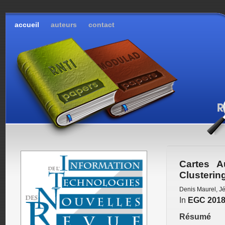
accueil
auteurs
contact
Cartes A
Clustering
Denis Maurel
,
Jé
In
EGC 201
Résumé