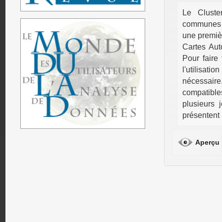
Le Cluster
communes p
une premièr
Cartes Aut
Pour faire
l'utilisa
nécessair
compatibles
plusieurs 
présentent l
Aperçu