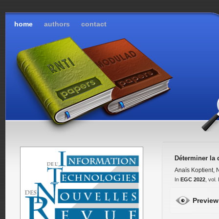
home
authors
contact
Déterminer la 
Anaïs Koptient
,
N
In
EGC 2022
, vol
Preview