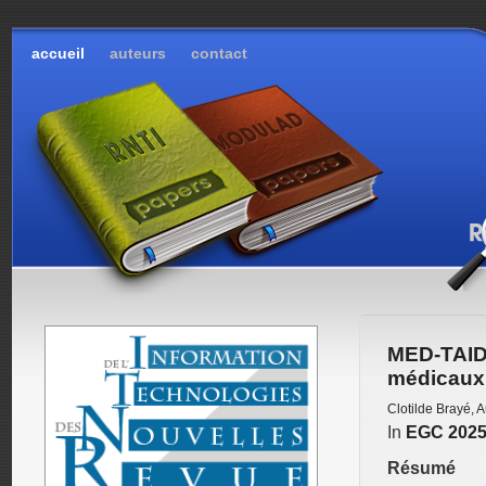
accueil
auteurs
contact
MED-TAID 
médicaux 
Clotilde Brayé
,
A
In
EGC 202
Résumé