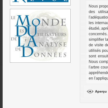
Nous propos
des utili
l'adéquatio
les interna
étudié, apr
concernés.
simplifier 
de visite d
utilisés po
sont ensui
Nous compl
l'arbre co
appréhender
en l'appliq
Aperçu