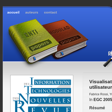
accueil
auteurs
contact
Visualis
utilisateur
Fabrice Rossi
,
Y
In
EGC 200
Résumé