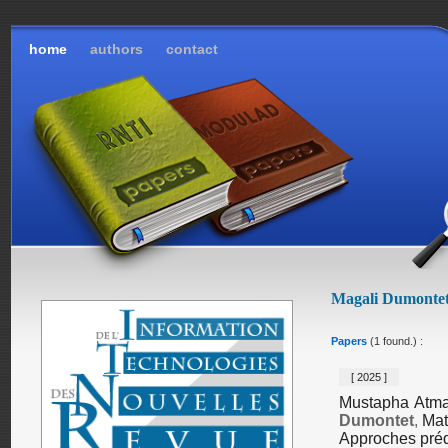
home
authors
contact
Magali Dumonte
Papers
(1 found.) :
[ 2025 ]
Mustapha Atma
Dumontet
,
Mat
Approches prédic