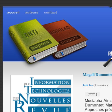
accueil
auteurs
contact
Magali Dumonte
Articles
(1 trouvés.) :
[ 2025 ]
Mustapha Atma
Dumontet
,
Mat
Approches prédic