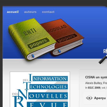
accueil
auteurs
contact
CISNA un syst
Alexis Bultey
,
Fr
In
EGC 2009
, vol
Aperçu