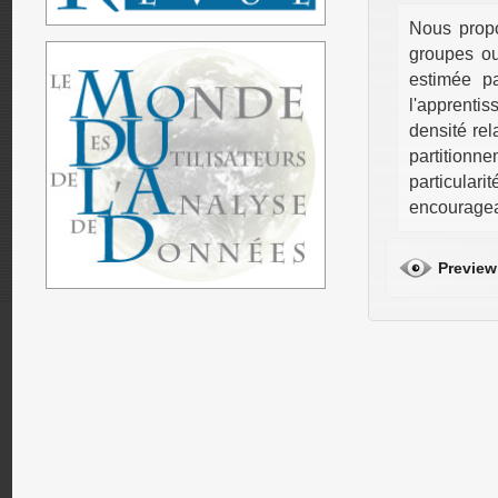
Nous prop
groupes ou
estimée pa
l'apprenti
densité re
partitionn
particulari
encouragean
Preview