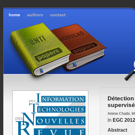
home
authors
contact
Détectio
supervis
Amine Chaibi
,
M
In
EGC 201
Abstract